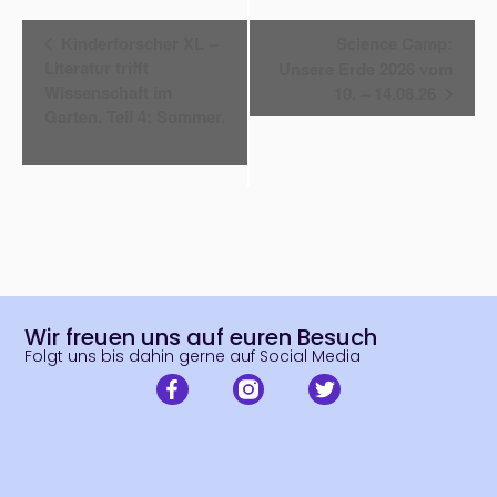
Veranstaltung
Kinderforscher XL –
Science Camp:
Navigation
Literatur trifft
Unsere Erde 2026 vom
Wissenschaft im
10. – 14.08.26
Garten. Teil 4: Sommer.
Wir freuen uns auf euren Besuch
Folgt uns bis dahin gerne auf Social Media