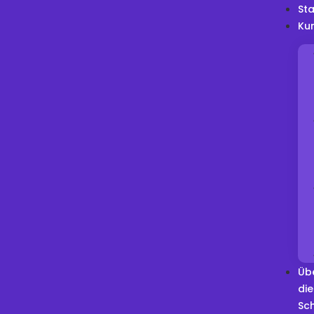
Sta
Ku
Üb
die
Sc