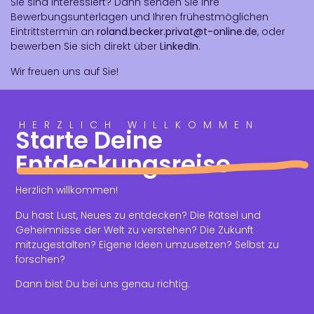
Sie sind interessiert? Dann senden Sie Ihre
Bewerbungsunterlagen und Ihren frühestmöglichen
Eintrittstermin an
roland.becker.privat@t-online.de
, oder
bewerben Sie sich direkt über
LinkedIn
.
Wir freuen uns auf Sie!
HERZLICH WILLKOMMEN
Starte Deine
Entdeckungsreise
Herzlich willkommen!
Du hast Lust, Neues zu entdecken? Die Rätsel und
Geheimnisse der Welt zu verstehen? Die Zukunft
mitzugestalten? Eigene Ideen umzusetzen? Selbst zu
forschen?
Dann bist Du bei uns genau richtig.